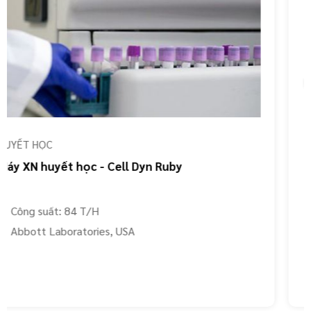
GỬI TƯ VẤN
HỦY
HUYẾT HỌC
Máy XN huyết học - Alinity h serie
Model:
Alinity hq, Alinity hs
Abbott Laboratories, USA