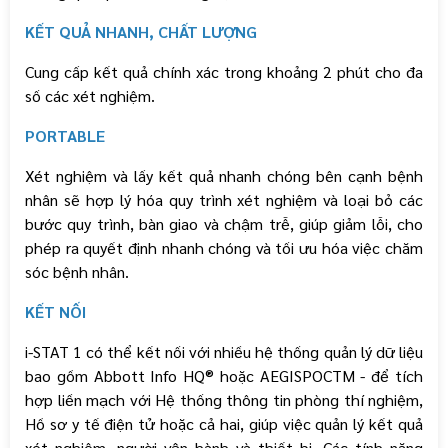
KẾT QUẢ NHANH, CHẤT LƯỢNG
Cung cấp kết quả chính xác trong khoảng 2 phút cho đa
số các xét nghiệm.
PORTABLE
Xét nghiệm và lấy kết quả nhanh chóng bên cạnh bệnh
nhân sẽ hợp lý hóa quy trình xét nghiệm và loại bỏ các
bước quy trình, bàn giao và chậm trễ, giúp giảm lỗi, cho
phép ra quyết định nhanh chóng và tối ưu hóa việc chăm
sóc bệnh nhân.
LIÊN HỆ ĐỂ BIẾT THÊM CHI TIẾT SẢN
KẾT NỐI
PHẨM
i-STAT 1 có thể kết nối với nhiều hệ thống quản lý dữ liệu
bao gồm Abbott Info HQ® hoặc AEGISPOCTM - để tích
hợp liền mạch với Hệ thống thông tin phòng thí nghiệm,
Hồ sơ y tế điện tử hoặc cả hai, giúp việc quản lý kết quả
xét nghiệm, người vận hành và thiết bị. Các tính năng