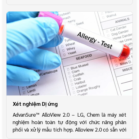
phân, đây có thể là dấu hiệu của ung thư đại trực
tràng.
Xét nghiệm Dị ứng
AdvanSure™ AlloView 2.0 – LG, Chem là máy xét
nghiệm hoàn toàn tự động với chức năng phân
phối và xử lý mẫu tích hợp. Alloview 2.0 có sẵn với
panel 108 dị nguyên chỉ với một lần xét nghiệm