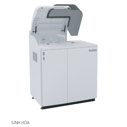
LIÊN HỆ ĐỂ BIẾT THÊM CHI TIẾT SẢN
PHẨM
SINH HÓA